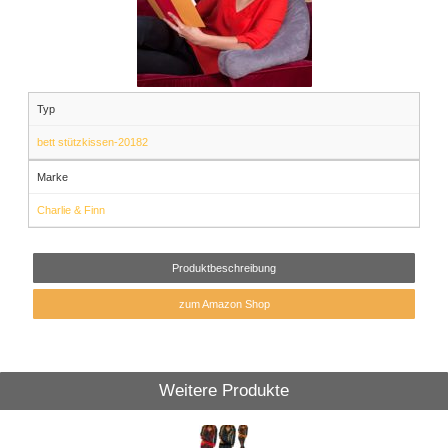
Typ
bett stützkissen-20182
Marke
Charlie & Finn
Produktbeschreibung
zum Amazon Shop
Weitere Produkte