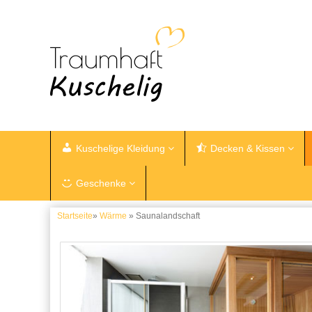
Kuschelige Kleidung
Decken & Kissen
Geschenke
Startseite
»
Wärme
» Saunalandschaft