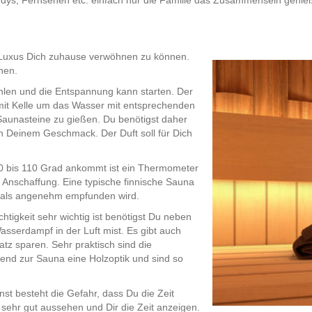
ys, Fernsehen etc. einfach nur die Familie das Zusammensein genie
 Luxus Dich zuhause verwöhnen zu können.
nen.
ehlen und die Entspannung kann starten. Der
mit Kelle um das Wasser mit entsprechenden
aunasteine zu gießen. Du benötigst daher
 Deinem Geschmack. Der Duft soll für Dich
60 bis 110 Grad ankommt ist ein Thermometer
e Anschaffung. Eine typische finnische Sauna
s als angenehm empfunden wird.
tigkeit sehr wichtig ist benötigst Du neben
serdampf in der Luft mist. Es gibt auch
atz sparen. Sehr praktisch sind die
nd zur Sauna eine Holzoptik und sind so
nst besteht die Gefahr, dass Du die Zeit
h sehr gut aussehen und Dir die Zeit anzeigen.