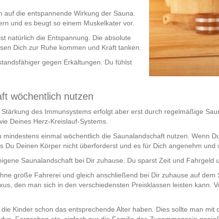
en auf die entspannende Wirkung der Sauna.
rn und es beugt so einem Muskelkater vor.
st natürlich die Entspannung. Die absolute
ssen Dich zur Ruhe kommen und Kraft tanken.
tandsfähiger gegen Erkältungen. Du fühlst
ft wöchentlich nutzen
tärkung des Immunsystems erfolgt aber erst durch regelmäßige Sauna
wie Deines Herz-Kreislauf-Systems.
mindestens einmal wöchentlich die Saunalandschaft nutzen. Wenn Du Di
s Du Deinen Körper nicht überforderst und es für Dich angenehm und w
 eigene Saunalandschaft bei Dir zuhause. Du sparst Zeit und Fahrgeld 
ne große Fahrerei und gleich anschließend bei Dir zuhause auf dem So
xus, den man sich in den verschiedensten Preisklassen leisten kann. V
nn die Kinder schon das entsprechende Alter haben. Dies sollte man mi