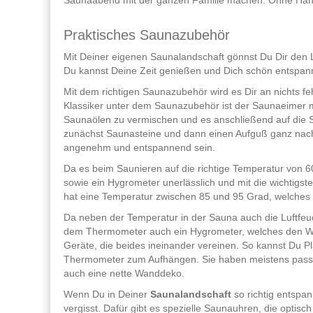
Saunaabend mit der ganzen Familie machen. Ohne Hand
Praktisches Saunazubehör
Mit Deiner eigenen Saunalandschaft gönnst Du Dir den
Du kannst Deine Zeit genießen und Dich schön entspan
Mit dem richtigen Saunazubehör wird es Dir an nichts f
Klassiker unter dem Saunazubehör ist der Saunaeimer 
Saunaölen zu vermischen und es anschließend auf die S
zunächst Saunasteine und dann einen Aufguß ganz nach
angenehm und entspannend sein.
Da es beim Saunieren auf die richtige Temperatur von 
sowie ein Hygrometer unerlässlich und mit die wichtigst
hat eine Temperatur zwischen 85 und 95 Grad, welche
Da neben der Temperatur in der Sauna auch die Luftfeuch
dem Thermometer auch ein Hygrometer, welches den Was
Geräte, die beides ineinander vereinen. So kannst Du Pl
Thermometer zum Aufhängen. Sie haben meistens passe
auch eine nette Wanddeko.
Wenn Du in Deiner
Saunalandschaft
so richtig entspan
vergisst. Dafür gibt es spezielle Saunauhren, die optisc