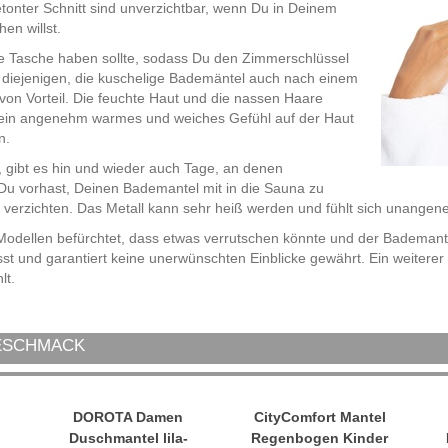
tonter Schnitt sind unverzichtbar, wenn Du in Deinem
en willst.
ne Tasche haben sollte, sodass Du den Zimmerschlüssel
ür diejenigen, die kuschelige Bademäntel auch nach einem
n Vorteil. Die feuchte Haut und die nassen Haare
ür ein angenehm warmes und weiches Gefühl auf der Haut
n.
t, gibt es hin und wieder auch Tage, an denen
 Du vorhast, Deinen Bademantel mit in die Sauna zu
 verzichten. Das Metall kann sehr heiß werden und fühlt sich unangen
 Modellen befürchtet, dass etwas verrutschen könnte und der Bademante
sst und garantiert keine unerwünschten Einblicke gewährt. Ein weitere
lt.
GESCHMACK
DOROTA Damen
CityComfort Mantel
Duschmantel lila-
Regenbogen Kinder