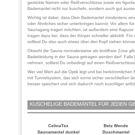
gestickte Namen oder Reißverschlüsse sowie ein figurbe
Bademantel nicht nur kuscheln, sondern auch gut ausseh
Wichtig ist dabei, dass Dein Bademantel mindestens ei
oder Ähnliches sicher unterbringen kannst. Vor allem f
Saunagang tragen möchten, ist außerdem eine Kapuze vo
tragen dazu bei, dass der Körper schneller abkühlt. F
solltest Du also auch etwas über den Kopf ziehen könne
Obwohl die Sauna normalerweise als textilfreie Zone gil
Badekleidung in der Sauna getragen werden darf. Falls
nehmen, solltest Du unbedingt auf einen Reißverschluss
Wer viel Wert auf die Optik legt und bei herkömmlichen
mit Tunnelsystem, das sich vorne sicher verschließen lä
besser speichert und sich dadurch noch kuschliger anfüh
KUSCHELIGE BADEMÄNTEL FÜR JEDEN 
CelinaTex
Betz Wende
Saunamantel dunkel
Duschmantel