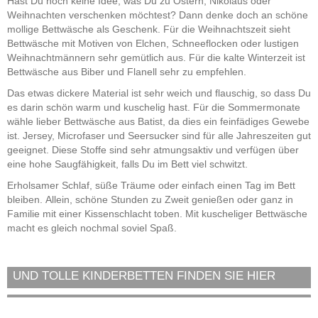
Hast Du noch keine Idee, was Du zu Ostern, Nikolaus oder
Weihnachten verschenken möchtest? Dann denke doch an schöne
mollige Bettwäsche als Geschenk. Für die Weihnachtszeit sieht
Bettwäsche mit Motiven von Elchen, Schneeflocken oder lustigen
Weihnachtmännern sehr gemütlich aus. Für die kalte Winterzeit ist
Bettwäsche aus Biber und Flanell sehr zu empfehlen.
Das etwas dickere Material ist sehr weich und flauschig, so dass Du
es darin schön warm und kuschelig hast. Für die Sommermonate
wähle lieber Bettwäsche aus Batist, da dies ein feinfädiges Gewebe
ist. Jersey, Microfaser und Seersucker sind für alle Jahreszeiten gut
geeignet. Diese Stoffe sind sehr atmungsaktiv und verfügen über
eine hohe Saugfähigkeit, falls Du im Bett viel schwitzt.
Erholsamer Schlaf, süße Träume oder einfach einen Tag im Bett
bleiben. Allein, schöne Stunden zu Zweit genießen oder ganz in
Familie mit einer Kissenschlacht toben. Mit kuscheliger Bettwäsche
macht es gleich nochmal soviel Spaß.
UND TOLLE KINDERBETTEN FINDEN SIE HIER