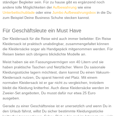
ständiger Begleiter sein. Für zu hause gibt es ergänzend noch
andere tolle Möglichkeiten der
Aufbewahrung
wie eine
Unterbettschublade
oder eine
Jumbo Aufbewahrungsbox
in die Du
zum Beispiel Deine Business Schuhe stecken kannst.
Für Geschäftsleute ein Must Have
Der Kleidersack für die Reise wird auch immer beliebter. Ein Reise
Kleidersack ist praktisch unabdingbar, zusammengefaltet können
die Kleidersäcke sogar als Handgepäck mitgenommen werden. Für
Reisen bieten sich übrigens blickdichte Modelle an.
Meist haben sie ein Fassungsvermögen von 40 Litern und sie
haben praktische Taschen und Netzfächer. Wenn Du saisonale
Kleidungsstücke lagern möchtest, dann kannst Du einen Vakuum-
Kleidersack nutzen, Du sparst hiermit viel Platz. Mit einem
normalen Kleidersack ist er gar nicht zu vergleichen, trotzdem
bleibt die Kleidung knitterfrei. Auch diese Kleidersäcke werden im
Zweier-Set angeboten, Du musst dafür nur etwa 25 Euro
ausgeben.
Gerade zu einer Geschäftsreise ist er unersetzlich und wenn Du in
den Urlaub fährst, willst Du sicher bestimmte Kleidungsstücke