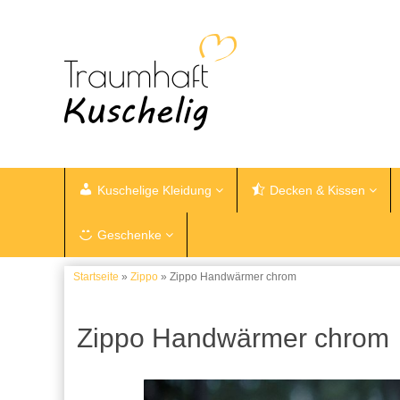
Kuschelige Kleidung
Decken & Kissen
Geschenke
Startseite
»
Zippo
» Zippo Handwärmer chrom
Zippo Handwärmer chrom