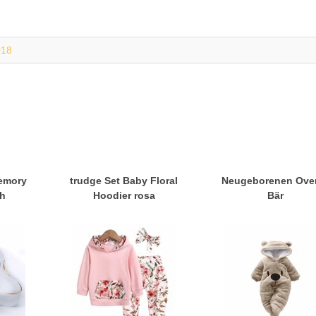
018
emory
trudge Set Baby Floral
Neugeborenen Over
h
Hoodier rosa
Bär