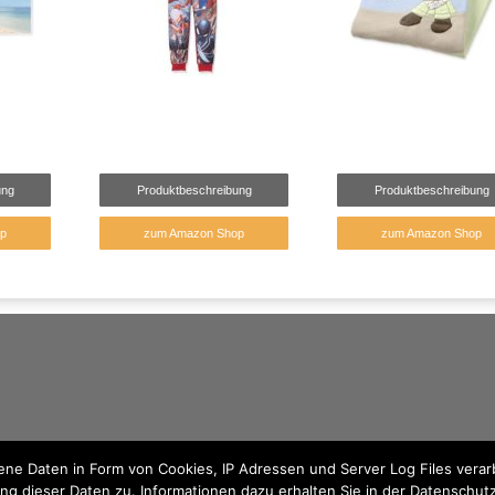
ung
Produktbeschreibung
Produktbeschreibung
p
zum Amazon Shop
zum Amazon Shop
e Daten in Form von Cookies, IP Adressen und Server Log Files verarb
ng dieser Daten zu. Informationen dazu erhalten Sie in der Datenschut