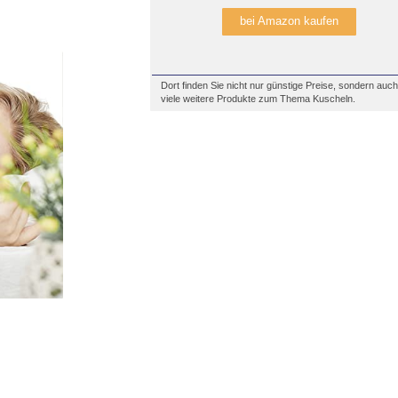
bei Amazon kaufen
Dort finden Sie nicht nur günstige Preise, sondern auch
viele weitere Produkte zum Thema Kuscheln.