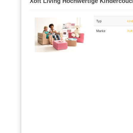
Xoft Living Hochwertige Kindercouc
Typ
kin
Marke
Xoft