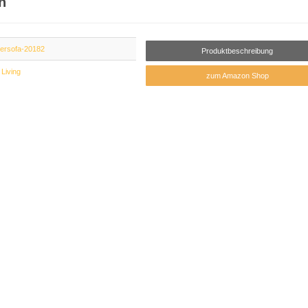
h
dersofa-20182
Produktbeschreibung
 Living
zum Amazon Shop