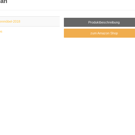
tan
enmöbel-2018
Produktbeschreibung
os
zum Amazon Shop