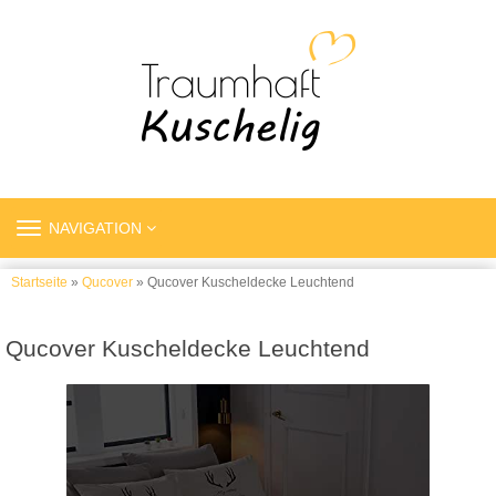
TOGGLE
NAVIGATION
NAVIGATION
Startseite
»
Qucover
» Qucover Kuscheldecke Leuchtend
Qucover Kuscheldecke Leuchtend