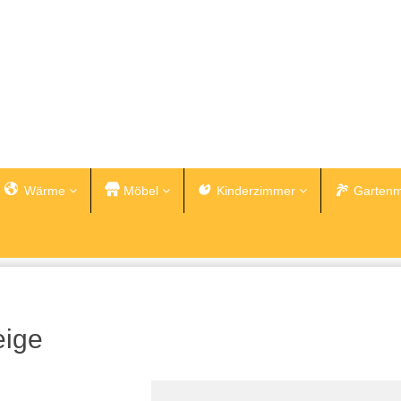
Wärme
Möbel
Kinderzimmer
Gartenm
eige