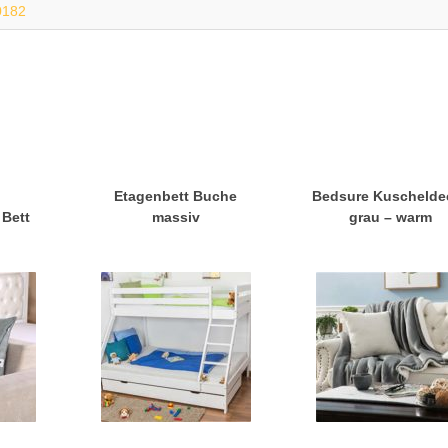
0182
Etagenbett Buche
Bedsure Kuschelde
Bett
massiv
grau – warm
n