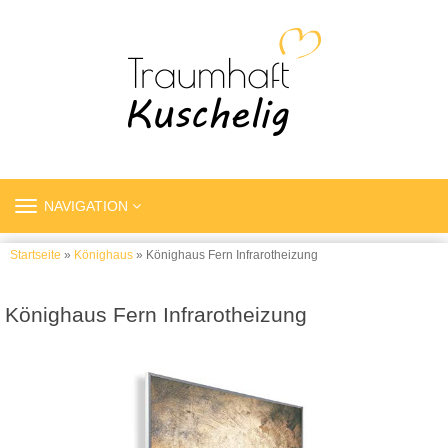
TOGGLE
NAVIGATION
NAVIGATION
Startseite
»
Könighaus
» Könighaus Fern Infrarotheizung
Könighaus Fern Infrarotheizung