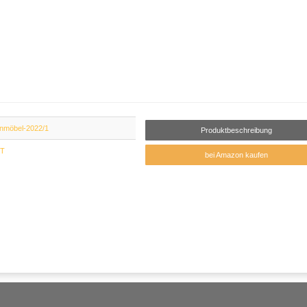
nmöbel-2022/1
Produktbeschreibung
ST
bei Amazon kaufen