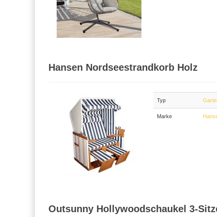
Hansen Nordseestrandkorb Holz
Typ
Garte
Marke
Hans
Outsunny Hollywoodschaukel 3-Sitz