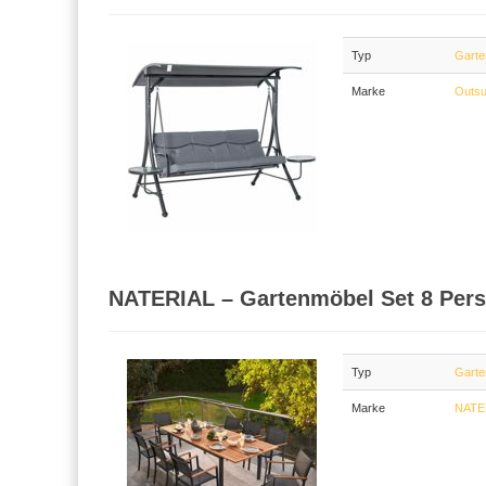
Typ
Garte
Marke
Outs
NATERIAL – Gartenmöbel Set 8 Per
Typ
Garte
Marke
NATE