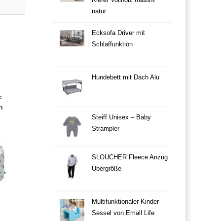
Kiefer Vollholz massiv
natur
Ecksofa Driver mit
Schlaffunktion
Hundebett mit Dach Alu
c
n
Steiff Unisex – Baby
Strampler
SLOUCHER Fleece Anzug
Übergröße
Multifunktionaler Kinder-
Sessel von Emall Life