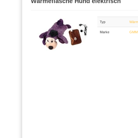
Wärmeflasche Hund elektrisch
Typ
Wärm
Marke
GMM