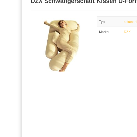
DZX Schwangerschaft Kissen U-For
Typ
seitensc
Marke
DZX