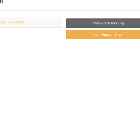
m
hläferkissen-2018
Produktbeschreibung
zum Amazon Shop