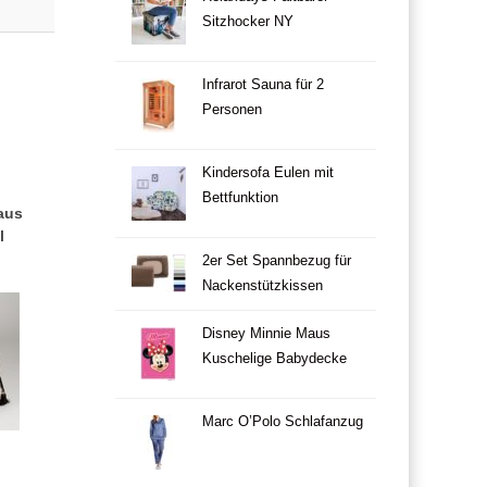
Sitzhocker NY
Infrarot Sauna für 2
Personen
Kindersofa Eulen mit
Bettfunktion
aus
l
2er Set Spannbezug für
Nackenstützkissen
Disney Minnie Maus
Kuschelige Babydecke
Marc O’Polo Schlafanzug