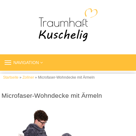
TOGGLE
NAVIGATION
NAVIGATION
Startseite
»
Zollner
» Microfaser-Wohndecke mit Ärmeln
Microfaser-Wohndecke mit Ärmeln