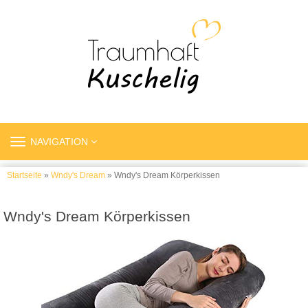
TOGGLE
NAVIGATION
NAVIGATION
Startseite
»
Wndy's Dream
» Wndy's Dream Körperkissen
Wndy's Dream Körperkissen