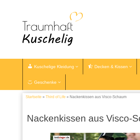
Kuschelige Kleidung
Decken & Kissen
Geschenke
Startseite
»
Third of Life
» Nackenkissen aus Visco-Schaum
Nackenkissen aus Visco-