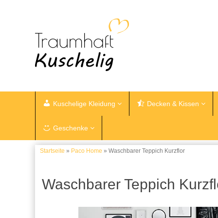
Kuschelige Kleidung
Decken & Kissen
Geschenke
Startseite
»
Paco Home
» Waschbarer Teppich Kurzflor
Waschbarer Teppich Kurzfl