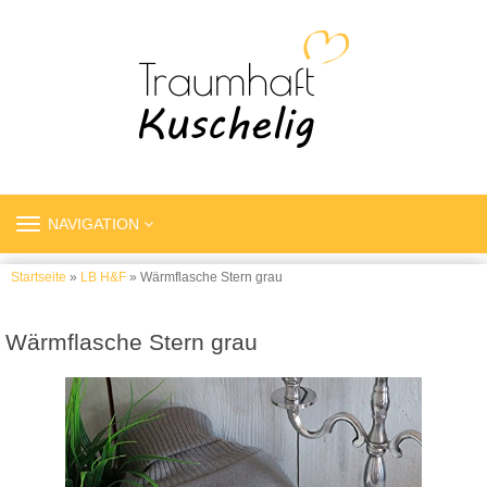
TOGGLE
NAVIGATION
NAVIGATION
Startseite
»
LB H&F
» Wärmflasche Stern grau
Wärmflasche Stern grau