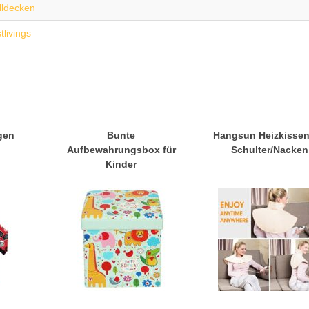
ldecken
tlivings
gen
Bunte
Hangsun Heizkissen
l
Aufbewahrungsbox für
Schulter/Nacken
Kinder